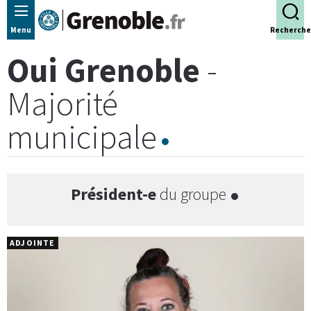
Panneau de gestion des cookies
Menu
Recherche
Oui Grenoble
-
Majorité
municipale
Président-e
du groupe
ADJOINTE