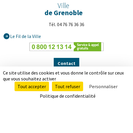
Ville
de Grenoble
Tél. 04 76 76 36 36
Le Fil de la Ville
Contact
Ce site utilise des cookies et vous donne le contrôle sur ceux
Suivez Grenoble
que vous souhaitez activer
Tout accepter
Tout refuser
Personnaliser
Partager
Partager
Partager
Partager
Partager
Partager
Partager
Partager
Partager
Politique de confidentialité
sur
sur
sur
sur
sur
sur
sur
sur
sur
Facebook
Twitter
Instagram
LinkedIn
Youtube
Snapchat
TikTok
BlueSky
Threads
Mentions légales
Données personnelles
Accessibilité totalement conforme
Plan de site
Nos autres sites