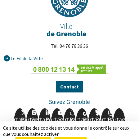
Ville
de Grenoble
Tél. 04 76 76 36 36
Le Fil de la Ville
Contact
Suivez Grenoble
Partager
Partager
Partager
Partager
Partager
Partager
Partager
Partager
Partager
sur
sur
sur
sur
sur
sur
sur
sur
sur
Ce site utilise des cookies et vous donne le contrôle sur ceux
Facebook
Twitter
Instagram
LinkedIn
Youtube
Snapchat
TikTok
BlueSky
Threads
que vous souhaitez activer