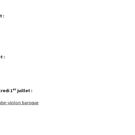
t :
t :
er
redi 1
juillet :
ambe-violon baroque