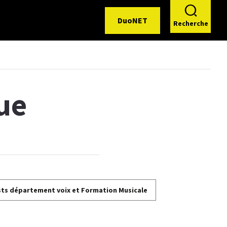
DuoNET
Recherche
ue
sts département voix et Formation Musicale