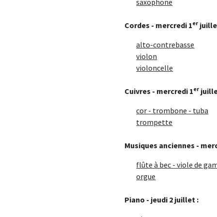
saxophone
er
Cordes - mercredi 1
juille
alto-contrebasse
violon
violoncelle
er
Cuivres - mercredi 1
juille
cor - trombone - tuba
trompette
Musiques anciennes - merc
flûte à bec - viole de g
orgue
Piano - jeudi 2 juillet :