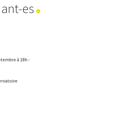
nant-es
ptembre à 18h -
ervatoire