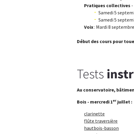
Pratiques collectives
-
Samedi 5 septembr
Samedi 5 septemb
Voix
: Mardi 8 septembre
Début des cours pour toue
Tests
inst
Au conservatoire, bâtimen
er
Bois - mercredi 1
juillet :
clarinette
flûte traversière
hautbois-basson