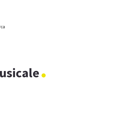
rca
usicale