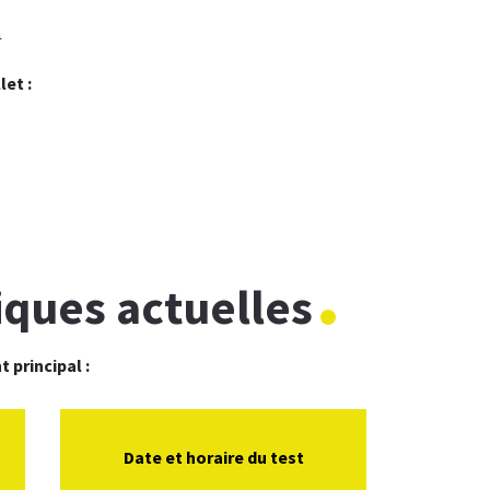
t
let :
ques actuelles
 principal :
Date et horaire du test