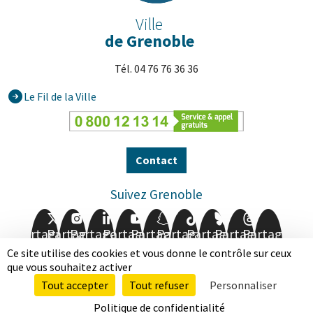
Ville
de Grenoble
Tél. 04 76 76 36 36
Le Fil de la Ville
Contact
Suivez Grenoble
Partager
Partager
Partager
Partager
Partager
Partager
Partager
Partager
Partager
sur
sur
sur
sur
sur
sur
sur
sur
sur
Ce site utilise des cookies et vous donne le contrôle sur ceux
Facebook
Twitter
Instagram
LinkedIn
Youtube
Snapchat
TikTok
BlueSky
Threads
que vous souhaitez activer
Tout accepter
Tout refuser
Personnaliser
Mentions légales
Données personnelles
Politique de confidentialité