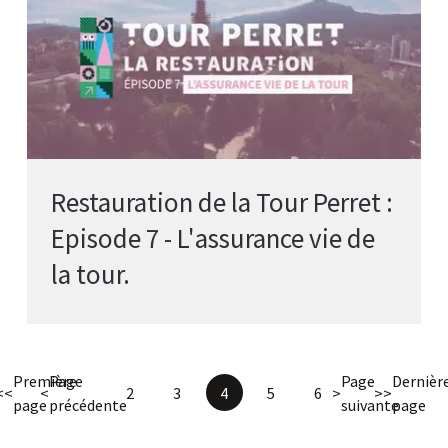
Restauration de la Tour Perret :
Episode 7 - L'assurance vie de
la tour.
Première
Page
Page
Dernièr
<<
<
2
3
4
5
6
>
>>
page
précédente
suivante
page