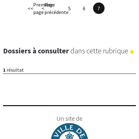
Première
Page
<<
<
5
6
7
page
précédente
Dossiers à consulter
dans cette rubrique
1
résultat
Un site de