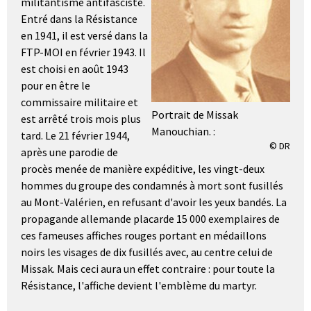
militantisme antifasciste.
Entré dans la Résistance
en 1941, il est versé dans la
FTP-MOI en février 1943. Il
est choisi en août 1943
pour en être le
commissaire militaire et
Portrait de Missak
est arrêté trois mois plus
Manouchian. :
tard. Le 21 février 1944,
© DR
après une parodie de
procès menée de manière expéditive, les vingt-deux
hommes du groupe des condamnés à mort sont fusillés
au Mont-Valérien, en refusant d'avoir les yeux bandés. La
propagande allemande placarde 15 000 exemplaires de
ces fameuses affiches rouges portant en médaillons
noirs les visages de dix fusillés avec, au centre celui de
Missak. Mais ceci aura un effet contraire : pour toute la
Résistance, l'affiche devient l'emblème du martyr.