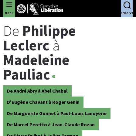
Panneau de gestion des cookies
Menu
Recherche
De
Philippe
Leclerc
à
Madeleine
Pauliac
De André Abry à Abel Chabal
D'Eugène Chavant à Roger Genin
De Marguerite Gonnet à Paul-Louis Lanoyerie
De Marcel Peretto à Jean-Claude Rozan
De Pierre Ruibet à Julius Zerman