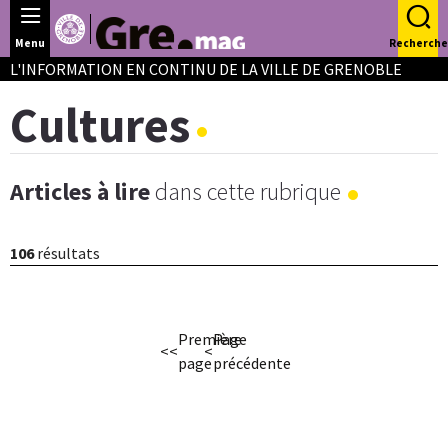
Panneau de gestion des cookies
Menu
Recherche
L'INFORMATION EN CONTINU DE LA VILLE DE GRENOBLE
Cultures
Articles à lire
dans cette rubrique
106
résultats
Première
Page
<<
<
page
précédente