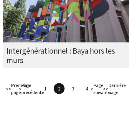
Intergénérationnel : Baya hors les
murs
Première
Page
Page
Dernière
<<
<
1
2
3
4
>
>>
page
précédente
suivante
page