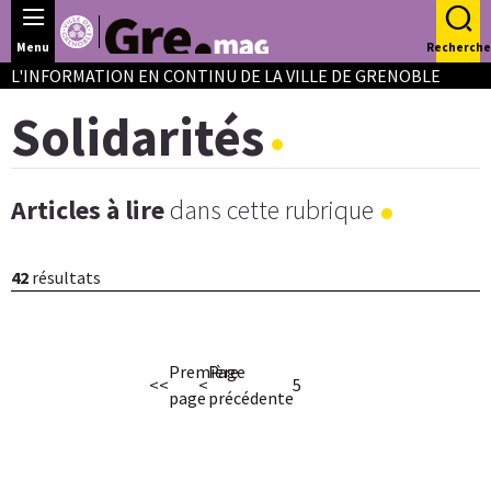
Panneau de gestion des cookies
Menu
Recherche
L'INFORMATION EN CONTINU DE LA VILLE DE GRENOBLE
Solidarités
Articles à lire
dans cette rubrique
42
résultats
Première
Page
<<
<
5
page
précédente