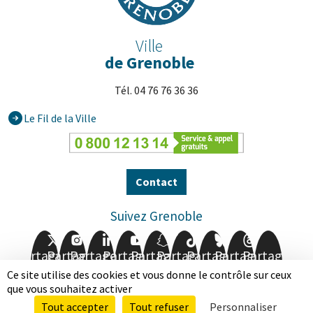
Ville
de Grenoble
Tél. 04 76 76 36 36
Le Fil de la Ville
Contact
Suivez Grenoble
Partager
Partager
Partager
Partager
Partager
Partager
Partager
Partager
Partager
sur
sur
sur
sur
sur
sur
sur
sur
sur
Ce site utilise des cookies et vous donne le contrôle sur ceux
Facebook
Twitter
Instagram
LinkedIn
Youtube
Snapchat
TikTok
BlueSky
Threads
que vous souhaitez activer
Tout accepter
Tout refuser
Personnaliser