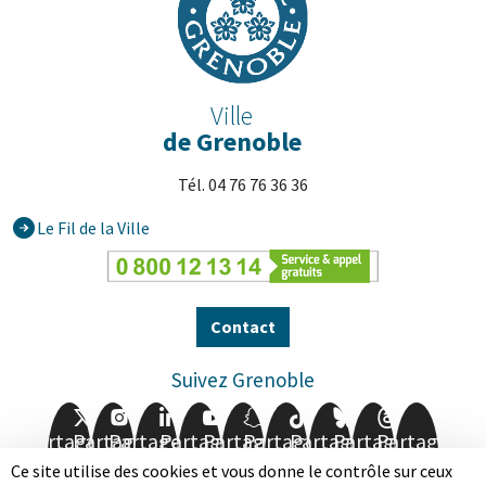
Ville
de Grenoble
Tél. 04 76 76 36 36
Le Fil de la Ville
Contact
Suivez Grenoble
Partager
Partager
Partager
Partager
Partager
Partager
Partager
Partager
Partager
sur
sur
sur
sur
sur
sur
sur
sur
sur
Ce site utilise des cookies et vous donne le contrôle sur ceux