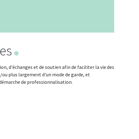
Leaflet
|
© Jawg
-
© OpenStreetMap
ues
n, d'échanges et de soutien afin de faciliter la vie des
t/ou plus largement d'un mode de garde, et
démarche de professionnalisation.