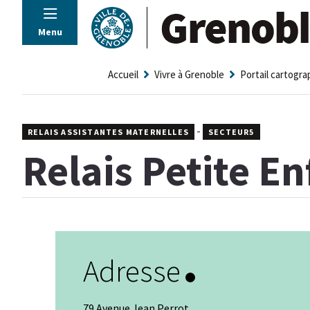
Panneau de gestion des cookies
Menu
Accueil
Vivre à Grenoble
Portail cartogr
-
RELAIS ASSISTANTES MATERNELLES
SECTEUR5
Relais Petite E
Adresse
79 Avenue Jean Perrot