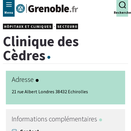
Panneau de gestion des cookies
Menu
Recherche
-
HÔPITAUX ET CLINIQUES
SECTEUR0
Clinique des
Cèdres
Adresse
21 rue Albert Londres 38432 Echirolles
Leaflet
|
© Jawg
-
© OpenStreetMap
+
−
Informations complémentaires