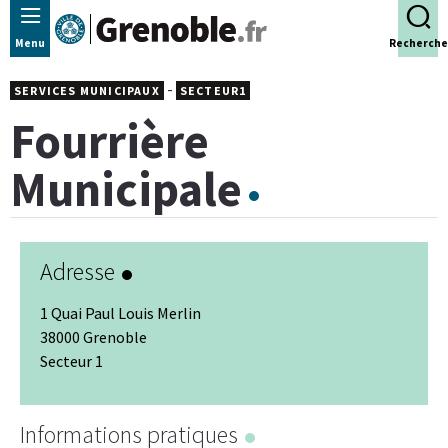
Panneau de gestion des cookies
Menu
Recherche
-
SERVICES MUNICIPAUX
SECTEUR1
Fourrière
Municipale
Adresse
1 Quai Paul Louis Merlin
38000 Grenoble
Secteur 1
Leaflet
|
© Jawg
-
© OpenStreetMap
+
Informations pratiques
−