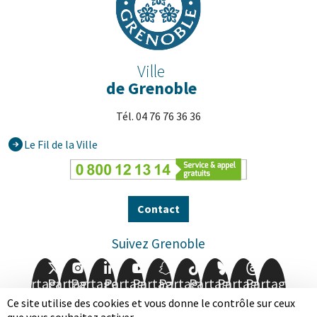
Ville
de Grenoble
Tél. 04 76 76 36 36
Le Fil de la Ville
Contact
Suivez Grenoble
Partager
Partager
Partager
Partager
Partager
Partager
Partager
Partager
Partager
sur
sur
sur
sur
sur
sur
sur
sur
sur
Ce site utilise des cookies et vous donne le contrôle sur ceux