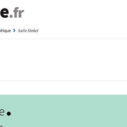
aphique
Salle Stekel
e
es