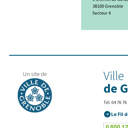
38100 Grenoble
Secteur 4
+
−
Ville
Un site de
de 
Tél. 04 76 76
Le Fil d