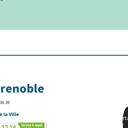
Grenoble
 36 36
e la Ville
Part
sur