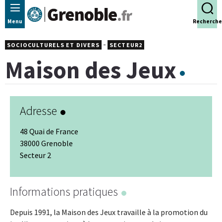
Panneau de gestion des cookies
Menu
Recherche
-
SOCIOCULTURELS ET DIVERS
SECTEUR2
Maison des Jeux
Adresse
48 Quai de France
38000 Grenoble
Secteur 2
Leaflet
|
© Jawg
-
© OpenStreetMap
+
Informations pratiques
−
Depuis 1991, la Maison des Jeux travaille à la promotion du