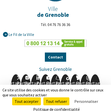
Ville
de Grenoble
Tél. 04 76 76 36 36
Le Fil de la Ville
Contact
Suivez Grenoble
Partager
Partager
Partager
Partager
Partager
Partager
Partager
Partager
Partager
sur
sur
sur
sur
sur
sur
sur
sur
sur
Ce site utilise des cookies et vous donne le contrôle sur ceux
Facebook
Twitter
Instagram
LinkedIn
Youtube
Snapchat
TikTok
BlueSky
Threads
que vous souhaitez activer
Tout accepter
Tout refuser
Personnaliser
Mentions légales
Données personnelles
Politique de confidentialité