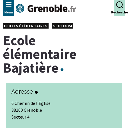
Panneau de gestion des cookies
Menu
Recherche
-
ECOLES ÉLÉMENTAIRES
SECTEUR4
Ecole
élémentaire
Bajatière
Adresse
6 Chemin de l'Église
38100 Grenoble
Secteur 4
Leaflet
|
© Jawg
-
© OpenStreetMap