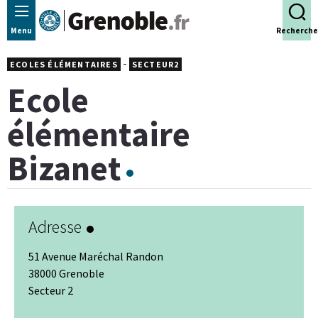
Panneau de gestion des cookies
Menu
Recherche
-
ECOLES ÉLÉMENTAIRES
SECTEUR2
Ecole
élémentaire
Bizanet
Adresse
51 Avenue Maréchal Randon
38000 Grenoble
Secteur 2
Leaflet
|
© Jawg
-
© OpenStreetMap