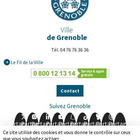
Ville
de Grenoble
Tél. 04 76 76 36 36
Le Fil de la Ville
Contact
Suivez Grenoble
Partager
Partager
Partager
Partager
Partager
Partager
Partager
Partager
Partager
sur
sur
sur
sur
sur
sur
sur
sur
sur
Ce site utilise des cookies et vous donne le contrôle sur ceux
Facebook
Twitter
Instagram
LinkedIn
Youtube
Snapchat
TikTok
BlueSky
Threads
que vous souhaitez activer