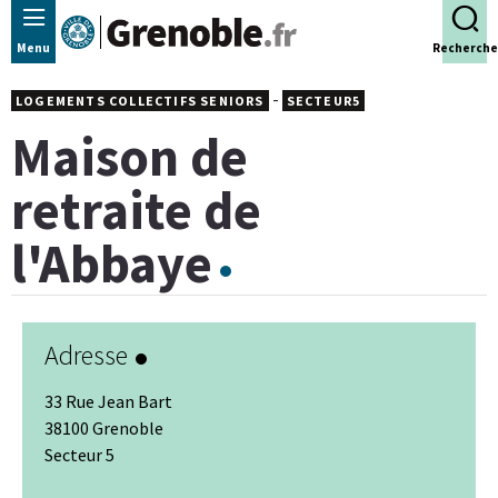
Panneau de gestion des cookies
Menu
Recherche
-
LOGEMENTS COLLECTIFS SENIORS
SECTEUR5
Maison de
retraite de
l'Abbaye
Adresse
33 Rue Jean Bart
38100 Grenoble
Secteur 5
Leaflet
|
© Jawg
-
© OpenStreetMap