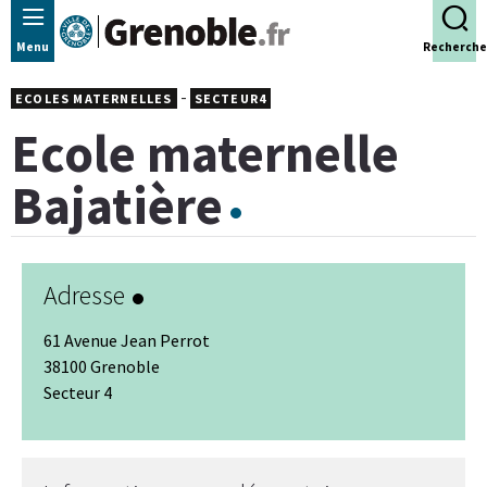
Panneau de gestion des cookies
Menu
Recherche
-
ECOLES MATERNELLES
SECTEUR4
Ecole maternelle
Bajatière
Adresse
61 Avenue Jean Perrot
38100 Grenoble
Secteur 4
Leaflet
|
© Jawg
-
© OpenStreetMap
+
−