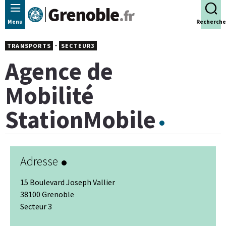
Panneau de gestion des cookies
Menu
Recherche
-
TRANSPORTS
SECTEUR3
Agence de
Mobilité
StationMobile
Adresse
15 Boulevard Joseph Vallier
38100 Grenoble
Secteur 3
Leaflet
|
© Jawg
-
© OpenStreetMap