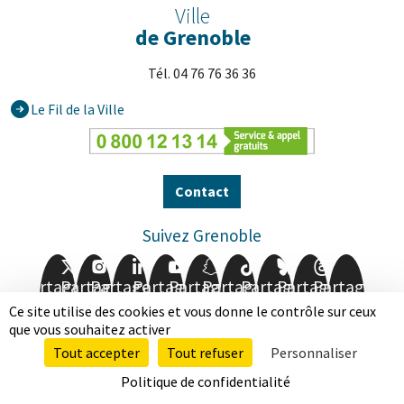
Ville
de Grenoble
Tél. 04 76 76 36 36
Le Fil de la Ville
Contact
Suivez Grenoble
Partager
Partager
Partager
Partager
Partager
Partager
Partager
Partager
Partager
sur
sur
sur
sur
sur
sur
sur
sur
sur
Ce site utilise des cookies et vous donne le contrôle sur ceux
Facebook
Twitter
Instagram
LinkedIn
Youtube
Snapchat
TikTok
BlueSky
Threads
que vous souhaitez activer
Tout accepter
Tout refuser
Personnaliser
Mentions légales
Données personnelles
Politique de confidentialité
Accessibilité totalement conforme
Plan de site
Nos autres sites