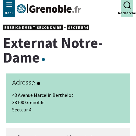
Panneau de gestion des cookies
Menu
Recherche
-
ENSEIGNEMENT SECONDAIRE
SECTEUR4
Externat Notre-
Dame
Adresse
43 Avenue Marcelin Berthelot
38100 Grenoble
Secteur 4
Leaflet
|
© Jawg
-
© OpenStreetMap
+
−