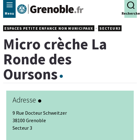
Panneau de gestion des cookies
Menu
Recherche
-
ESPACES PETITE ENFANCE NON MUNICIPAUX
SECTEUR3
Micro crèche La
Ronde des
Oursons
Adresse
9 Rue Docteur Schweitzer
38100 Grenoble
Secteur 3
Leaflet
|
© Jawg
-
© OpenStreetMap