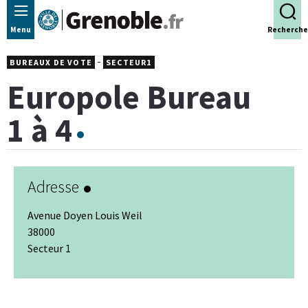
Panneau de gestion des cookies
Menu
Recherche
-
BUREAUX DE VOTE
SECTEUR1
Europole Bureau
1 à 4
Adresse
Avenue Doyen Louis Weil
38000
Secteur 1
Leaflet
|
© Jawg
-
© OpenStreetMap
+
−