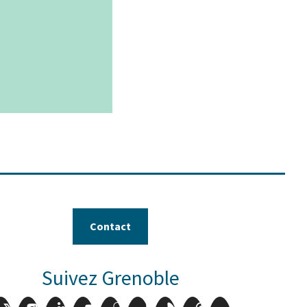
Leaflet
|
© Jawg
-
© OpenStreetMap
Contact
Suivez Grenoble