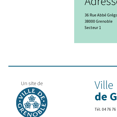
Adress
36 Rue Abbé Grég
38000 Grenoble
Secteur 1
+
−
Ville
Un site de
de 
Tél. 04 76 76