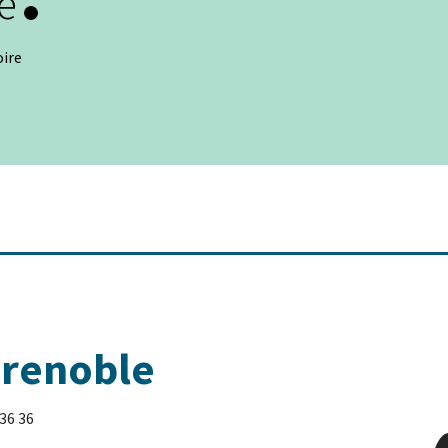
e
oire
Grenoble
 36 36