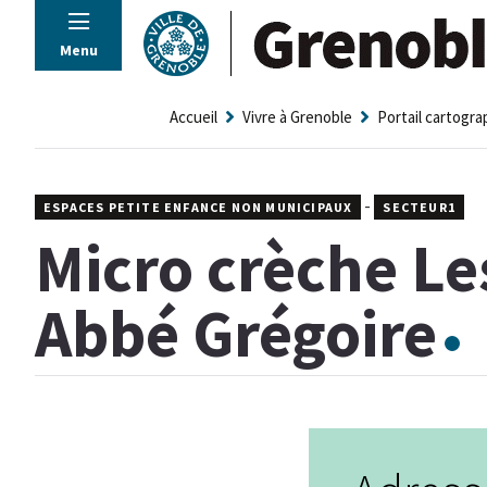
Panneau de gestion des cookies
Menu
Accueil
Vivre à Grenoble
Portail cartogr
-
ESPACES PETITE ENFANCE NON MUNICIPAUX
SECTEUR1
Micro crèche Le
Abbé Grégoire