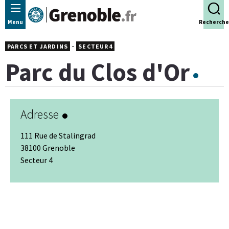
Panneau de gestion des cookies
Menu
Recherche
-
PARCS ET JARDINS
SECTEUR4
Parc du Clos d'Or
Adresse
111 Rue de Stalingrad
38100 Grenoble
Secteur 4
Leaflet
|
© Jawg
-
© OpenStreetMap
+
−