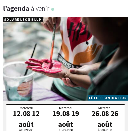
l’agenda
à venir
SQUARE LÉON BLUM
FÊTE ET ANIMATION
Mercredi
Mercredi
Mercredi
12.08
12
19.08
19
26.08
26
août
août
août
à
09h00
à
09h00
à
09h00