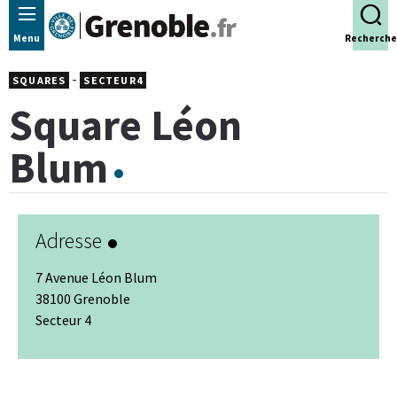
Panneau de gestion des cookies
Menu
Recherche
-
SQUARES
SECTEUR4
Square Léon
Blum
Adresse
7 Avenue Léon Blum
38100 Grenoble
Secteur 4
Leaflet
|
© Jawg
-
© OpenStreetMap
+
−