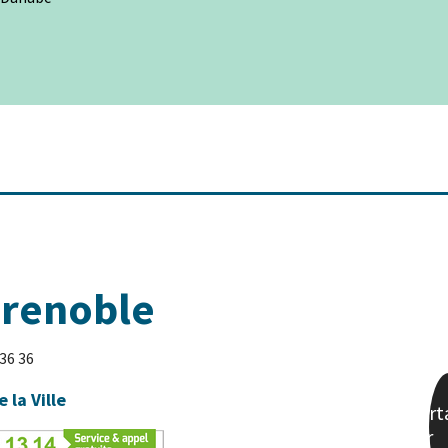
Grenoble
 36 36
e la Ville
Part
sur