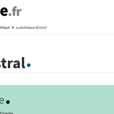
aphique
Ludothèque Mistral
tral
e
t Danube