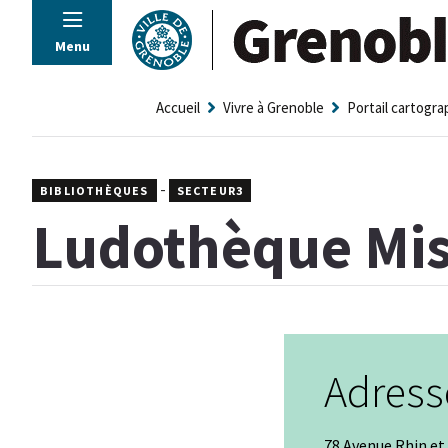
Panneau de gestion des cookies
Menu
Accueil
Vivre à Grenoble
Portail cartogr
-
BIBLIOTHÈQUES
SECTEUR3
Ludothèque Mis
Adress
78 Avenue Rhin e