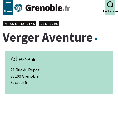
Panneau de gestion des cookies
Menu
Recherche
-
PARCS ET JARDINS
SECTEUR5
Verger Aventure
Adresse
21 Rue du Repos
38100 Grenoble
Secteur 5
Leaflet
|
© Jawg
-
© OpenStreetMap
+
−