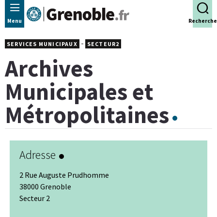
Panneau de gestion des cookies
Menu
Recherche
-
SERVICES MUNICIPAUX
SECTEUR2
Archives
Municipales et
Métropolitaines
Adresse
2 Rue Auguste Prudhomme
38000 Grenoble
Secteur 2
Leaflet
|
© Jawg
-
© OpenStreetMap