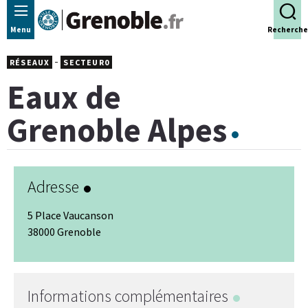
Panneau de gestion des cookies
Menu
Recherche
-
RÉSEAUX
SECTEUR0
Eaux de
Grenoble Alpes
Adresse
5 Place Vaucanson
38000 Grenoble
Leaflet
|
© Jawg
-
© OpenStreetMap
+
−
Informations complémentaires