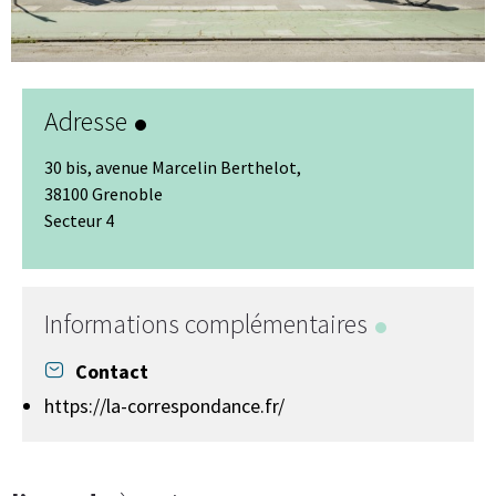
Adresse
30 bis, avenue Marcelin Berthelot,
38100 Grenoble
Secteur 4
Leaflet
|
© Jawg
-
© OpenStreetMap
+
−
Informations complémentaires
Contact
https://la-correspondance.fr/