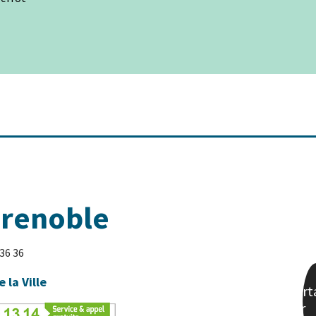
Grenoble
 36 36
e la Ville
Part
sur