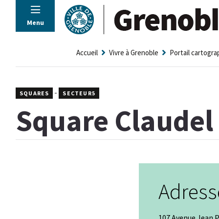
Panneau de gestion des cookies
Menu
Accueil
Vivre à Grenoble
Portail cartogr
-
SQUARES
SECTEUR5
Square Claudel 
Adress
107 Avenue Jean 