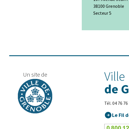
38100 Grenoble
Secteur 5
+
−
Ville
Un site de
de 
Tél. 04 76 76
Le Fil d