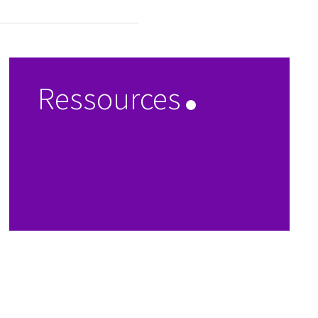
Ressources
Donut Nature en Ville
Etude "Redirection écologique des
métiers territoriaux"