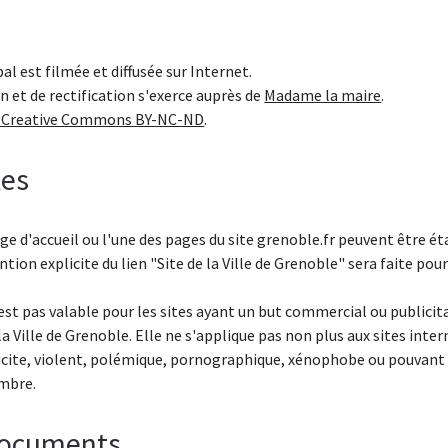
al est filmée et diffusée sur Internet.
on et de rectification s'exerce auprès de
Madame la maire
.
e Creative Commons BY-NC-ND
.
tes
age d'accueil ou l'une des pages du site grenoble.fr peuvent être ét
tion explicite du lien "Site de la Ville de Grenoble" sera faite pou
est pas valable pour les sites ayant un but commercial ou publicita
la Ville de Grenoble. Elle ne s'applique pas non plus aux sites inter
licite, violent, polémique, pornographique, xénophobe ou pouvant 
ombre.
 documents