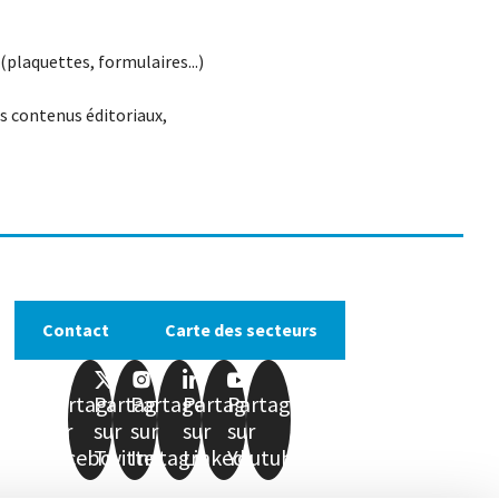
plaquettes, formulaires...)
es contenus éditoriaux,
Contact
Carte des secteurs
Partager
Partager
Partager
Partager
Partager
sur
sur
sur
sur
sur
Facebook
Twitter
Instagram
LinkedIn
Youtube