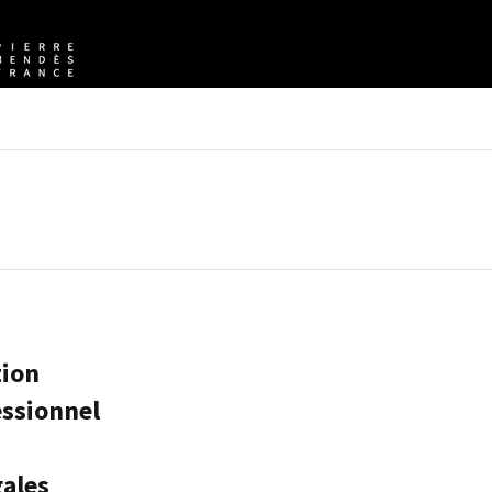
ion
essionnel
gales