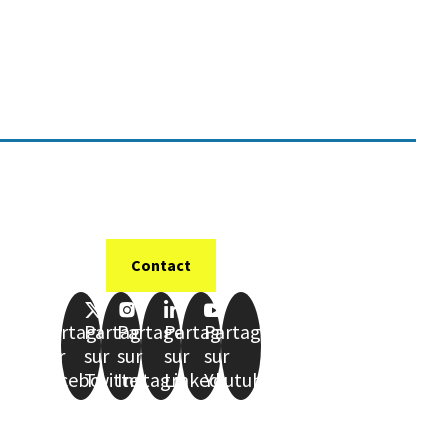
Contact
Partager
Partager
Partager
Partager
Partager
sur
sur
sur
sur
sur
Facebook
Twitter
Instagram
LinkedIn
Youtube