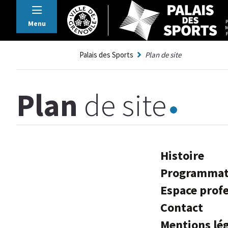
Panneau de gestion des cookies
Menu
Palais des Sports
Plan de site
Plan
de site
Histoire
Programmat
Espace prof
Contact
Mentions lé