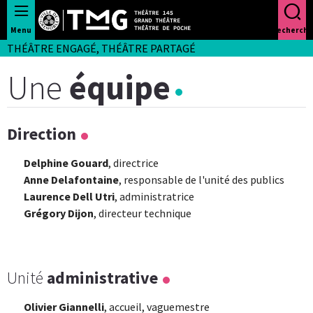
Panneau de gestion des cookies
Menu
Recherche
THÉÂTRE ENGAGÉ, THÉÂTRE PARTAGÉ
Une
équipe
Direction
Delphine Gouard
, directrice
Anne Delafontaine
, responsable de l'unité des publics
Laurence Dell Utri
, administratrice
Grégory Dijon
, directeur technique
Unité
administrative
Olivier Giannelli
, accueil, vaguemestre