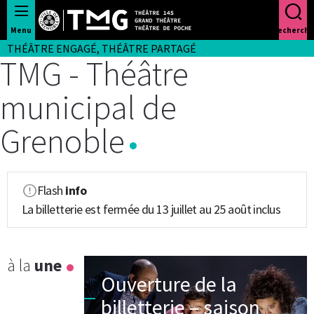
Panneau de gestion des cookies
Menu
Recherche
THÉÂTRE ENGAGÉ, THÉÂTRE PARTAGÉ
TMG - Théâtre
municipal de
Grenoble
Flash
info
La billetterie est fermée du 13 juillet au 25 août inclus
à la
une
Ouverture de la
billetterie – saison