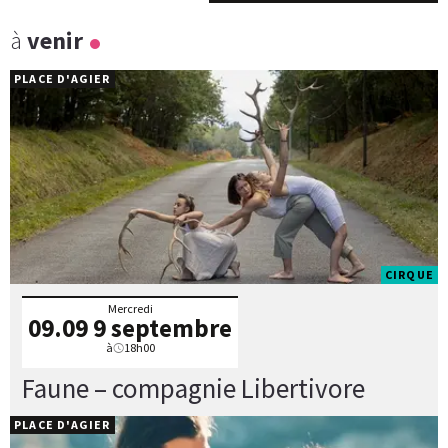
à
venir
PLACE D'AGIER
CIRQUE
Mercredi
09.09
9 septembre
à
18h00
Faune – compagnie Libertivore
PLACE D'AGIER