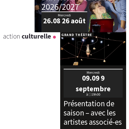
2026/2027
Mercredi
26.08
26 août
action
culturelle
GRAND THÉÂTRE
Mercredi
09.09
9
septembre
à
19h00
Présentation de
saison – avec les
artistes associé-es