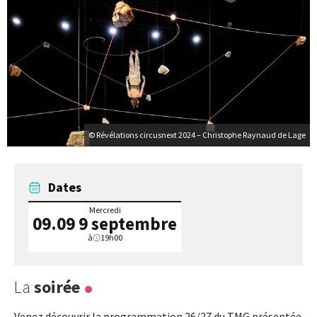
© Révélations circusnext 2024 – Christophe Raynaud de Lage
Dates
Mercredi
09.09
9 septembre
à
19h00
La
soirée
Venez découvrir la programmation 26/27 du TMG présentée