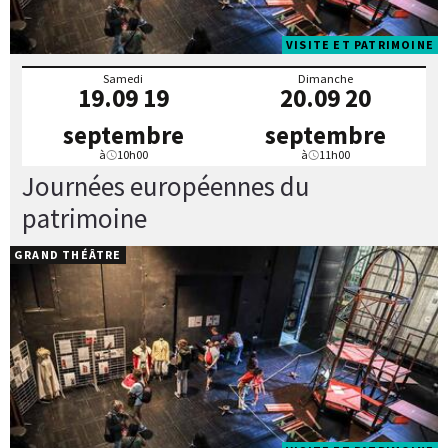
VISITE ET PATRIMOINE
Samedi
Dimanche
19.09
19
20.09
20
septembre
septembre
à
10h00
à
11h00
Journées européennes du
patrimoine
GRAND THÉÂTRE