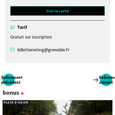
Voir la carte
Tarif
Gratuit sur inscription
billetterietmg@grenoble.fr
Événement
Événem
précédent
suivant
bonus
PLACE D'AGIER