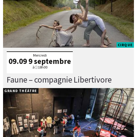
CIRQUE
Mercredi
09.09
9 septembre
à
18h00
Faune – compagnie Libertivore
GRAND THÉÂTRE