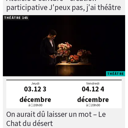
participative J'peux pas, j'ai théâtre
THÉÂTRE 145
THÉÂTRE
Jeudi
Vendredi
03.12
3
04.12
4
décembre
décembre
à
20h00
à
20h00
On aurait dû laisser un mot – Le
Chat du désert