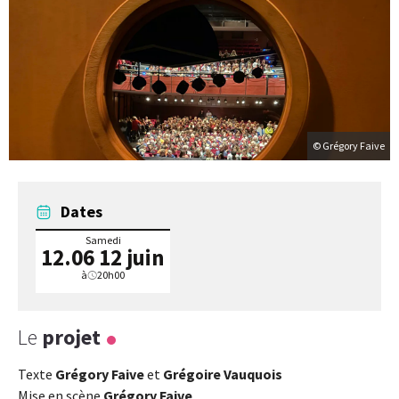
© Grégory Faive
Dates
Samedi
12.06
12 juin
à
20h00
Le
projet
Texte
Grégory Faive
et
Grégoire Vauquois
Mise en scène
Grégory Faive