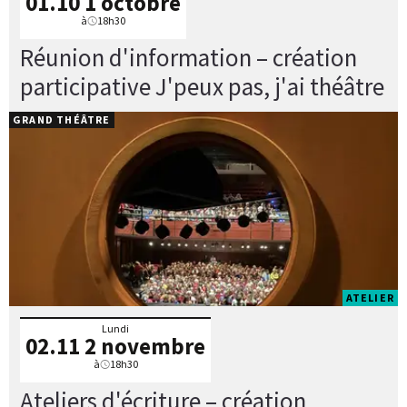
01.10
1 octobre
à
18h30
Réunion d'information – création
participative J'peux pas, j'ai théâtre
GRAND THÉÂTRE
ATELIER
Lundi
02.11
2 novembre
à
18h30
Ateliers d'écriture – création