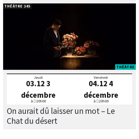
THÉÂTRE 145
THÉÂTRE
Jeudi
Vendredi
03.12
3
04.12
4
décembre
décembre
à
20h00
à
20h00
On aurait dû laisser un mot – Le
Chat du désert