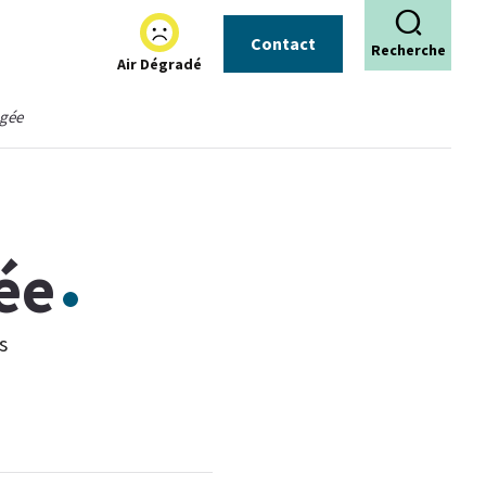
Contact
Recherche
Air Dégradé
âgée
ée
s