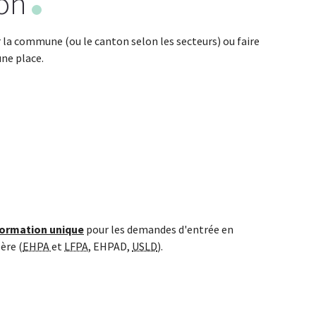
ion
er la commune (ou le canton selon les secteurs) ou faire
ne place.
nformation unique
pour les demandes d'entrée en
ère (
EHPA
et
LFPA
, EHPAD,
USLD
).