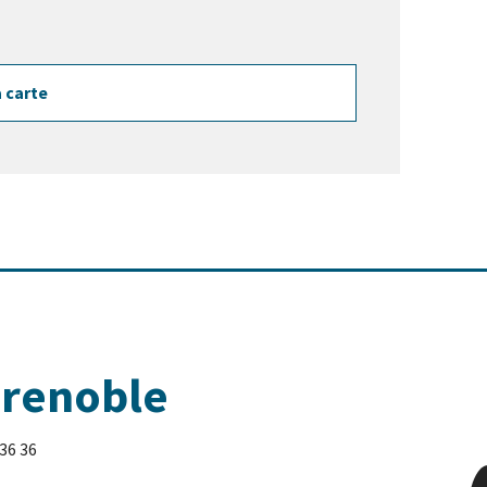
a carte
Grenoble
 36 36