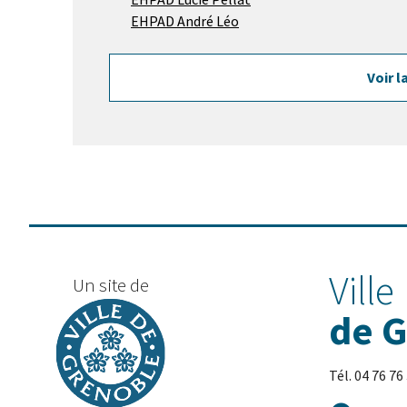
EHPAD André Léo
Voir l
Ville
Un site de
de 
Tél. 04 76 76