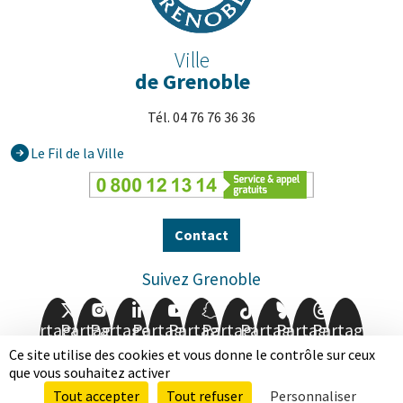
Ville
de Grenoble
Tél. 04 76 76 36 36
Le Fil de la Ville
Contact
Suivez Grenoble
Partager
Partager
Partager
Partager
Partager
Partager
Partager
Partager
Partager
sur
sur
sur
sur
sur
sur
sur
sur
sur
Ce site utilise des cookies et vous donne le contrôle sur ceux
Facebook
Twitter
Instagram
LinkedIn
Youtube
Snapchat
TikTok
BlueSky
Threads
que vous souhaitez activer
Tout accepter
Tout refuser
Personnaliser