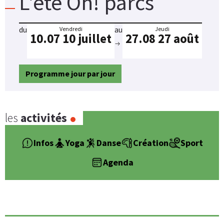
L'été Oh! parcs
du
au
Vendredi
Jeudi
10.07
10 juillet
27.08
27 août
Programme jour par jour
les
activités
Infos
Yoga
Danse
Création
Sport
Agenda