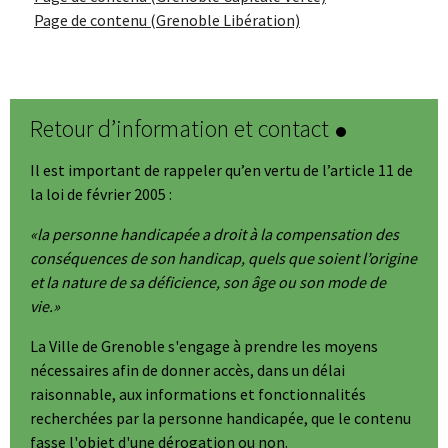
Page de contenu (Grenoble Libération)
Retour d’information et contact
Il est important de rappeler qu’en vertu de l’article 11 de
la loi de février 2005 :
la personne handicapée a droit à la compensation des
conséquences de son handicap, quels que soient l’origine
et la nature de sa déficience, son âge ou son mode de
vie.
La Ville de Grenoble s'engage à prendre les moyens
nécessaires afin de donner accès, dans un délai
raisonnable, aux informations et fonctionnalités
recherchées par la personne handicapée, que le contenu
fasse l'objet d'une dérogation ou non.