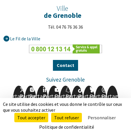
Ville
de Grenoble
Tél. 04 76 76 36 36
Le Fil de la Ville
Contact
Suivez Grenoble
Partager
Partager
Partager
Partager
Partager
Partager
Partager
Partager
Partager
sur
sur
sur
sur
sur
sur
sur
sur
sur
Ce site utilise des cookies et vous donne le contrôle sur ceux
Facebook
Twitter
Instagram
LinkedIn
Youtube
Snapchat
TikTok
BlueSky
Threads
que vous souhaitez activer
Tout accepter
Tout refuser
Personnaliser
Mentions légales
Données personnelles
Politique de confidentialité