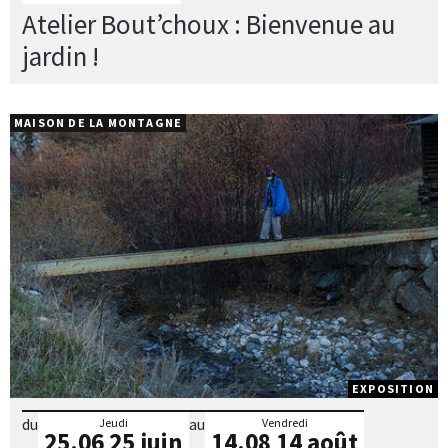
Atelier Bout’choux : Bienvenue au
jardin !
MAISON DE LA MONTAGNE
EXPOSITION
du
au
Jeudi
Vendredi
25.06
25 juin
14.08
14 août