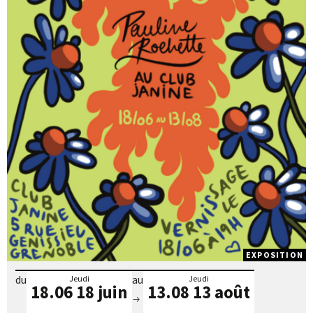
EXPOSITION
du
au
Jeudi
Jeudi
18.06
18 juin
13.08
13 août