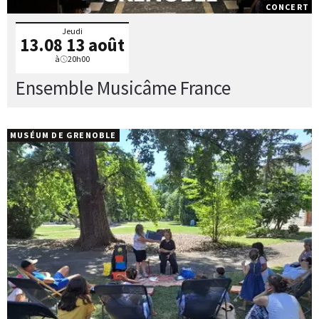
CONCERT
Jeudi
13.08
13 août
à
20h00
Ensemble Musicâme France
MUSÉUM DE GRENOBLE