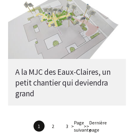
A la MJC des Eaux-Claires, un
petit chantier qui deviendra
grand
Page
Dernière
1
2
3
>
>>
suivante
page