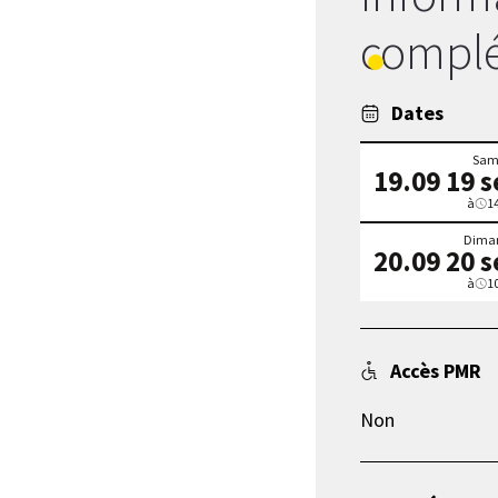
complé
Dates
Sam
19.09
19 
à
1
Dima
20.09
20 
à
1
Accès PMR
Non