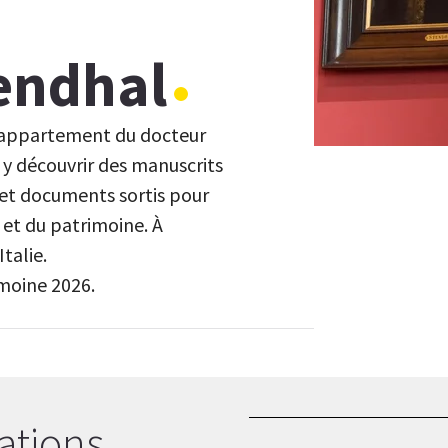
tendhal
l’appartement du docteur
 y découvrir des manuscrits
s et documents sortis pour
 et du patrimoine. À
talie.
moine 2026.
ations