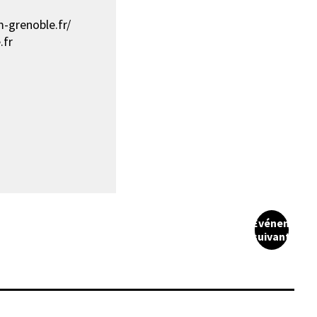
-grenoble.fr/
.fr
Événement
suivant