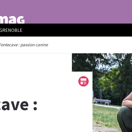
E GRENOBLE
Fontecave : passion canine
ave :